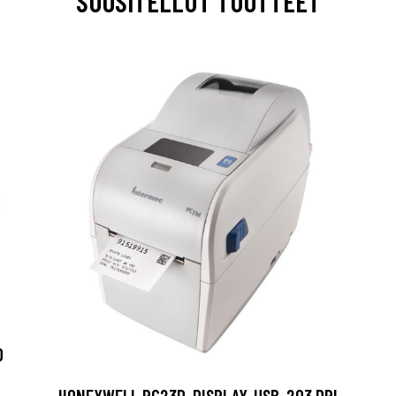
SUOSITELLUT TUOTTEET
0
HONEYWELL PC23D, DISPLAY, USB, 203 DPI