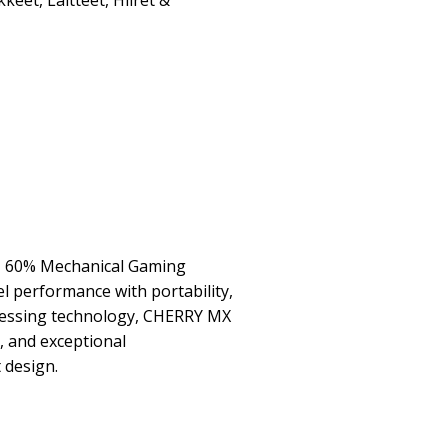
kkeet
,
Laitteet
,
Hiiret &
 60% Mechanical Gaming
l performance with portability,
essing technology, CHERRY MX
, and exceptional
 design.