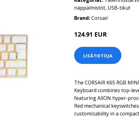
Kategoriat:
Tallennustarvi
näppäimistöt
,
USB-tikut
Brand:
Corsair
124.91 EUR
LISÄTIETOJA
The CORSAIR K65 RGB MINI
Keyboard combines top-leve
featuring AXON hyper-proc
Red mechanical keyswitches
customizability in a compact