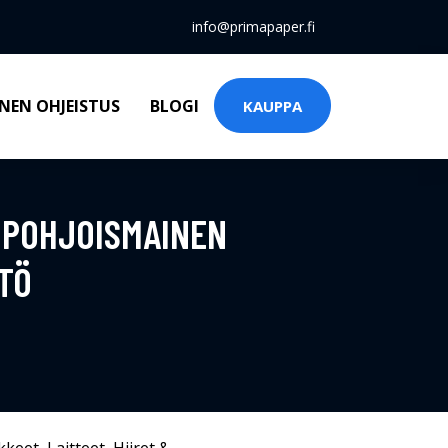
info@primapaper.fi
NEN OHJEISTUS
BLOGI
KAUPPA
 POHJOISMAINEN
TÖ