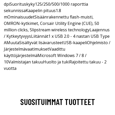
dpiSuorituskyky125/250/500/1000 raporttia
sekunnissaKaapelin pituus1.8
mOminaisuudetSisäänrakennettu flash-muisti,
OMRON-kytkimet, Corsair Utility Engine (CUE), 50
million clicks, Slipstream wireless technologyLaajennus
/ KytkeytyvyysLiitännät1 x USB 2.0 - 4 nastan USB Type
AMuutaSisältyvät lisävarusteetUSB-kaapeliOhjelmisto /
JärjestelmävaatimuksetVaadittu
käyttöjärjestelmäMicrosoft Windows 7 / 8 /
10Valmistajan takuuHuolto ja tukiRajoitettu takuu - 2
vuotta
SUOSITUIMMAT TUOTTEET