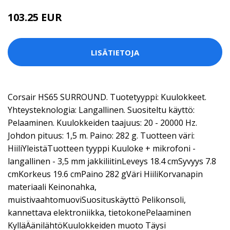
103.25 EUR
LISÄTIETOJA
Corsair HS65 SURROUND. Tuotetyyppi: Kuulokkeet.
Yhteysteknologia: Langallinen. Suositeltu käyttö:
Pelaaminen. Kuulokkeiden taajuus: 20 - 20000 Hz.
Johdon pituus: 1,5 m. Paino: 282 g. Tuotteen väri:
HiiliYleistäTuotteen tyyppi Kuuloke + mikrofoni -
langallinen - 3,5 mm jakkiliitinLeveys 18.4 cmSyvyys 7.8
cmKorkeus 19.6 cmPaino 282 gVäri HiiliKorvanapin
materiaali Keinonahka,
muistivaahtomuoviSuosituskäyttö Pelikonsoli,
kannettava elektroniikka, tietokonePelaaminen
KylläÄänilähtöKuulokkeiden muoto Täysi