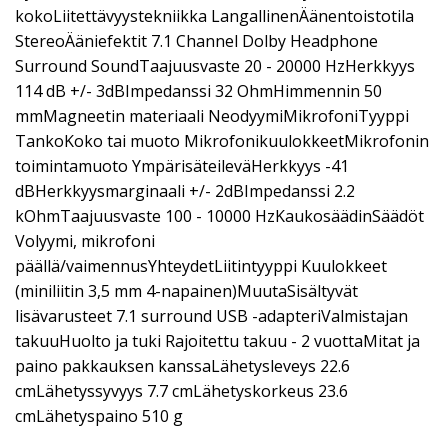
kokoLiitettävyystekniikka LangallinenÄänentoistotila
StereoÄäniefektit 7.1 Channel Dolby Headphone
Surround SoundTaajuusvaste 20 - 20000 HzHerkkyys
114 dB +/- 3dBImpedanssi 32 OhmHimmennin 50
mmMagneetin materiaali NeodyymiMikrofoniTyyppi
TankoKoko tai muoto MikrofonikuulokkeetMikrofonin
toimintamuoto YmpärisäteileväHerkkyys -41
dBHerkkyysmarginaali +/- 2dBImpedanssi 2.2
kOhmTaajuusvaste 100 - 10000 HzKaukosäädinSäädöt
Volyymi, mikrofoni
päällä/vaimennusYhteydetLiitintyyppi Kuulokkeet
(miniliitin 3,5 mm 4-napainen)MuutaSisältyvät
lisävarusteet 7.1 surround USB -adapteriValmistajan
takuuHuolto ja tuki Rajoitettu takuu - 2 vuottaMitat ja
paino pakkauksen kanssaLähetysleveys 22.6
cmLähetyssyvyys 7.7 cmLähetyskorkeus 23.6
cmLähetyspaino 510 g