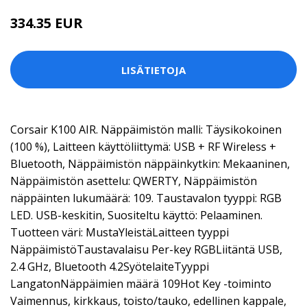
334.35 EUR
LISÄTIETOJA
Corsair K100 AIR. Näppäimistön malli: Täysikokoinen
(100 %), Laitteen käyttöliittymä: USB + RF Wireless +
Bluetooth, Näppäimistön näppäinkytkin: Mekaaninen,
Näppäimistön asettelu: QWERTY, Näppäimistön
näppäinten lukumäärä: 109. Taustavalon tyyppi: RGB
LED. USB-keskitin, Suositeltu käyttö: Pelaaminen.
Tuotteen väri: MustaYleistäLaitteen tyyppi
NäppäimistöTaustavalaisu Per-key RGBLiitäntä USB,
2.4 GHz, Bluetooth 4.2SyötelaiteTyyppi
LangatonNäppäimien määrä 109Hot Key -toiminto
Vaimennus, kirkkaus, toisto/tauko, edellinen kappale,