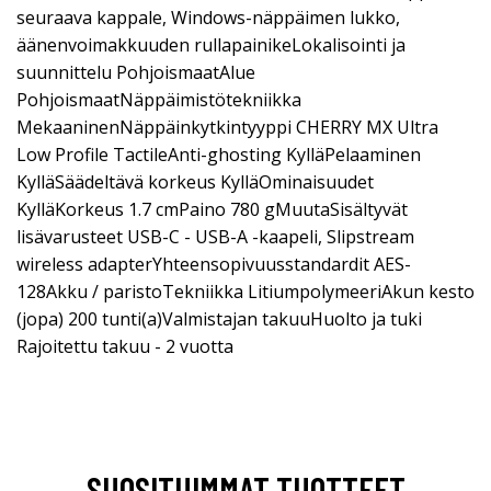
seuraava kappale, Windows-näppäimen lukko,
äänenvoimakkuuden rullapainikeLokalisointi ja
suunnittelu PohjoismaatAlue
PohjoismaatNäppäimistötekniikka
MekaaninenNäppäinkytkintyyppi CHERRY MX Ultra
Low Profile TactileAnti-ghosting KylläPelaaminen
KylläSäädeltävä korkeus KylläOminaisuudet
KylläKorkeus 1.7 cmPaino 780 gMuutaSisältyvät
lisävarusteet USB-C - USB-A -kaapeli, Slipstream
wireless adapterYhteensopivuusstandardit AES-
128Akku / paristoTekniikka LitiumpolymeeriAkun kesto
(jopa) 200 tunti(a)Valmistajan takuuHuolto ja tuki
Rajoitettu takuu - 2 vuotta
SUOSITUIMMAT TUOTTEET