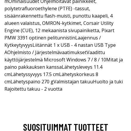
mOminaisuudet Ohjelmoitavat painikkeet,
polytetrafluoroethylene (PTFE) -tassut,
sisäänrakennettu flash-muisti, punottu kaapeli, 4
alueen valaistus, OMRON-kytkimet, Corsair Utility
Engine (CUE), 12 mekaanista sivupainiketta, Pixart
PMW 3391 optinen pelitunnistinLaajennus /
KytkeytyvyysLiitännät 1 x USB - 4 nastan USB Type
AOhjelmisto / JärjestelmävaatimuksetVaadittu
käyttöjärjestelmä Microsoft Windows 7 / 8 / 10Mitat ja
paino pakkauksen kanssaLähetysleveys 11.4
cmLähetyssyvyys 17.5 cmLähetyskorkeus 8
cmLähetyspaino 270 gValmistajan takuuHuolto ja tuki
Rajoitettu takuu - 2 vuotta
SUOSITUIMMAT TUOTTEET