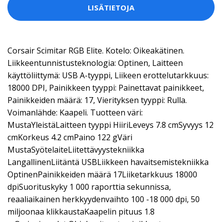
LISÄTIETOJA
Corsair Scimitar RGB Elite. Kotelo: Oikeakätinen.
Liikkeentunnistusteknologia: Optinen, Laitteen
käyttöliittymä: USB A-tyyppi, Liikeen erottelutarkkuus:
18000 DPI, Painikkeen tyyppi: Painettavat painikkeet,
Painikkeiden määrä: 17, Vierityksen tyyppi: Rulla.
Voimanlähde: Kaapeli. Tuotteen väri:
MustaYleistäLaitteen tyyppi HiiriLeveys 7.8 cmSyvyys 12
cmKorkeus 4.2 cmPaino 122 gVäri
MustaSyötelaiteLiitettävyystekniikka
LangallinenLiitäntä USBLiikkeen havaitsemistekniikka
OptinenPainikkeiden määrä 17Liiketarkkuus 18000
dpiSuorituskyky 1 000 raporttia sekunnissa,
reaaliaikainen herkkyydenvaihto 100 -18 000 dpi, 50
miljoonaa klikkaustaKaapelin pituus 1.8