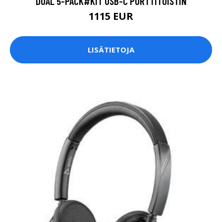
DUAL 5-PACK#KIT USB-C PORTTITOISTIN
1115 EUR
LISÄTIETOJA