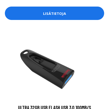
LISÄTIETOJA
ULTRA 32GB USB FLASH USB 3.0 100MB/S