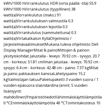
kWh/1000 hVirrankulutus HDR (virta päällä -tila) 55.9
kWh/1000 hVirrankulutus (tyypillinen) 38
watti(a)Vorrankulutus (maks.) 91
watti(a)Virrankulutuksen valmiustila 0.3
watti(a)Virrankulutuksen lepotila 0.3
watti(a)Virrankulutus (sammutettuna) 0.3
watti(a)Virtakatkaisin KylläOhjelmisto /
JärjestelmävaatimuksetMukana tuleva ohjelmisto Dell
Display ManagerMitat & painoMittojen & painon
yksityiskohdat Jalustalla - leveys: 70.92 cm - syvyys: 20.7
cm - korkeus: 51.81 cmIlman jalustaa - leveys: 70.92 cm -
syvyys: 6.4 cm - korkeus: 42.48 cm - paino: 7.37 kgMitat
ja paino pakkauksen kanssaLähetyspaino 15.2
kgValmistajan takuuPalvelupaketti 3 vuoden suora / 1
vuoden epäsuora stasndardina (enint. 5 vuoden
lisämyynti
mahdollinen)YmpäristötiedotVähimmäiskäyttölämpötila
0 °CEnimmäiskäyttölämpötila 40 °CToimintakosteus 10