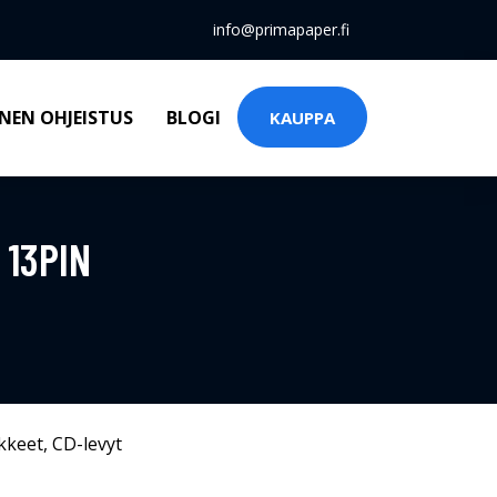
info@primapaper.fi
NEN OHJEISTUS
BLOGI
KAUPPA
 13PIN
kkeet
,
CD-levyt