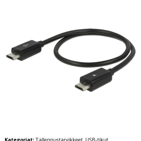
Kategoriat:
Tallennustarvikkeet
,
USB-tikut