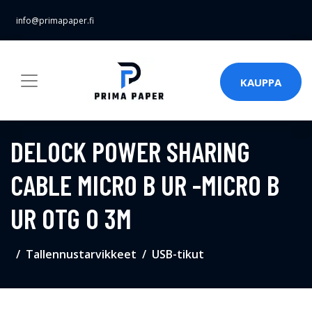
info@primapaper.fi
KAUPPA
DELOCK POWER SHARING
CABLE MICRO B UR -MICRO B
UR OTG 0 3M
Tallennustarvikkeet
USB-tikut