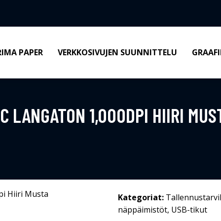
RIMA PAPER
VERKKOSIVUJEN SUUNNITTELU
GRAAFI
C LANGATON 1,000DPI HIIRI MUS
Kategoriat:
Tallennustarvi
näppäimistöt
,
USB-tikut