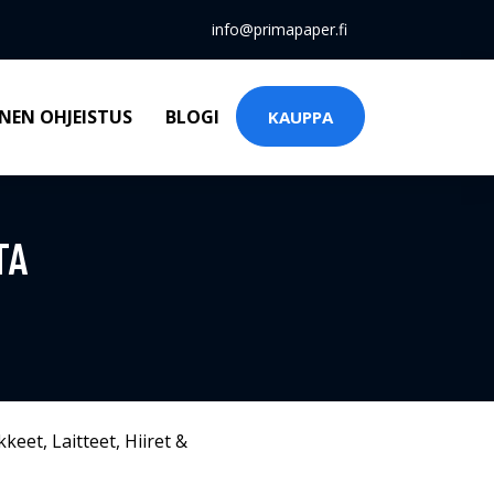
info@primapaper.fi
NEN OHJEISTUS
BLOGI
KAUPPA
TA
kkeet
,
Laitteet
,
Hiiret &