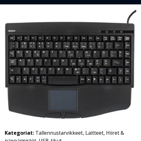
Kategoriat:
Tallennustarvikkeet
,
Laitteet
,
Hiiret &
näppäimistöt
,
USB-tikut