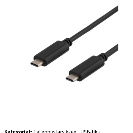
Kategoriat:
Tallennustarvikkeet
,
USB-tikut