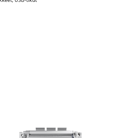
kkeet
,
USB-tikut