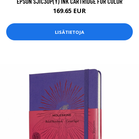
EPSON SJIC30P(Y) INK CARTRIDGE FOR COLOR
169.65 EUR
LISÄTIETOJA