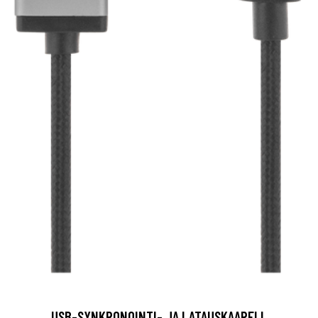
USB-SYNKRONOINTI- JA LATAUSKAAPELI,