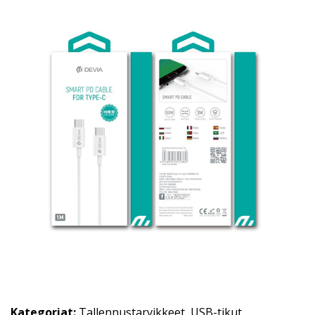
Kategoriat:
Tallennustarvikkeet
,
USB-tikut