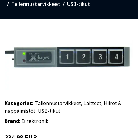
Tallennustarvikkeet
USB-tikut
Kategoriat:
Tallennustarvikkeet
,
Laitteet
,
Hiiret &
näppäimistöt
,
USB-tikut
Brand:
Direktronik
234.98 EUR