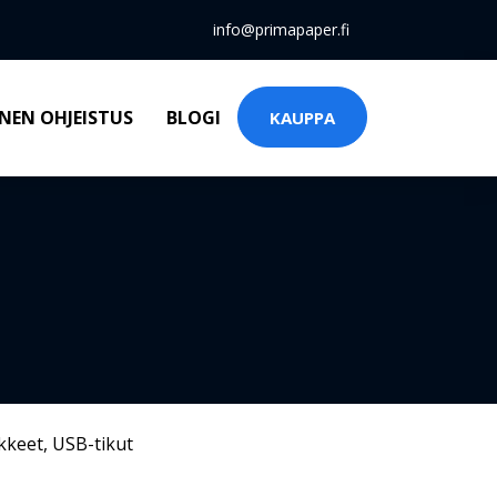
info@primapaper.fi
NEN OHJEISTUS
BLOGI
KAUPPA
kkeet
,
USB-tikut