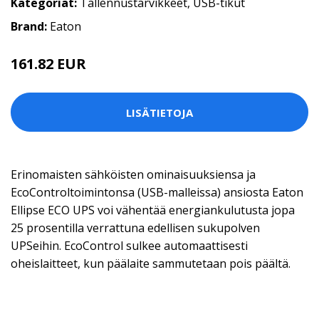
Kategoriat:
Tallennustarvikkeet
,
USB-tikut
Brand:
Eaton
161.82 EUR
LISÄTIETOJA
Erinomaisten sähköisten ominaisuuksiensa ja
EcoControltoimintonsa (USB-malleissa) ansiosta Eaton
Ellipse ECO UPS voi vähentää energiankulutusta jopa
25 prosentilla verrattuna edellisen sukupolven
UPSeihin. EcoControl sulkee automaattisesti
oheislaitteet, kun päälaite sammutetaan pois päältä.