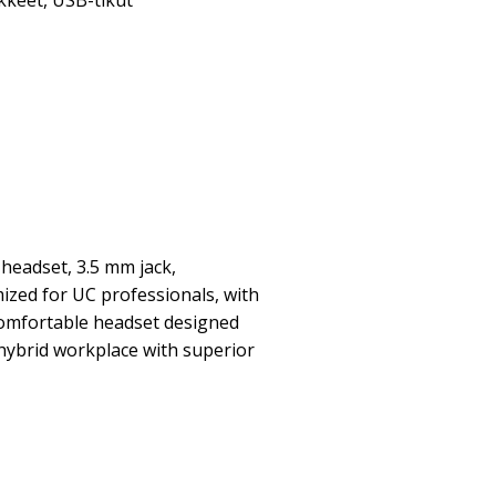
kkeet
,
USB-tikut
headset, 3.5 mm jack,
ized for UC professionals, with
, comfortable headset designed
hybrid workplace with superior