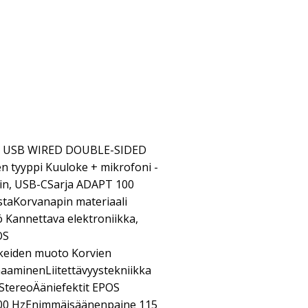
I, USB WIRED DOUBLE-SIDED
 tyyppi Kuuloke + mikrofoni -
iitin, USB-CSarja ADAPT 100
staKorvanapin materiaali
 Kannettava elektroniikka,
OS
keiden muoto Korvien
aaminenLiitettävyystekniikka
 StereoÄäniefektit EPOS
000 HzEnimmäisäänenpaine 115