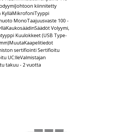
dyymiJohtoon kiinnitetty
KylläMikrofoniTyyppi
muoto MonoTaajuusvaste 100 -
lläKaukosäädinSäädöt Volyymi,
ntyyppi Kuulokkeet (USB Type-
,5 mm)MuutaKaapelitiedot
ton sertifiointi Sertifioitu
itu UC:lleValmistajan
tu takuu - 2 vuotta