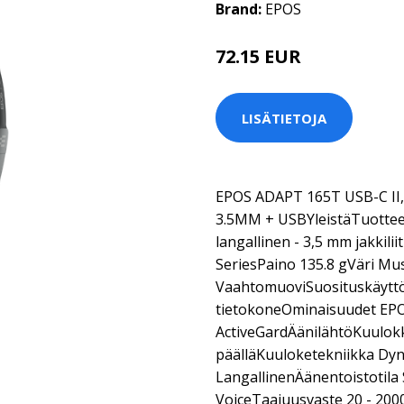
Brand:
EPOS
72.15 EUR
LISÄTIETOJA
EPOS ADAPT 165T USB-C I
3.5MM + USBYleistäTuotteen
langallinen - 3,5 mm jakkil
SeriesPaino 135.8 gVäri Mu
VaahtomuoviSuosituskäyttö
tietokoneOminaisuudet EP
ActiveGardÄänilähtöKuulok
päälläKuuloketekniikka Dyn
LangallinenÄänentoistotila
VoiceTaajuusvaste 20 - 20