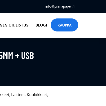
info@primapaper.fi
NEN OHJEISTUS
BLOGI
KAUPPA
.5MM + USB
kkeet
,
Laitteet
,
Kuulokkeet
,