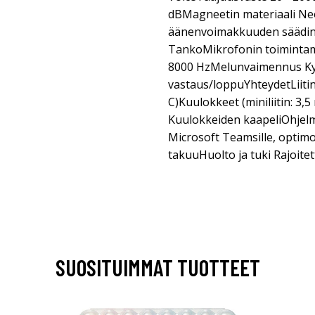
dBMagneetin materiaali Neo
äänenvoimakkuuden säädin 
TankoMikrofonin toiminta
8000 HzMelunvaimennus Ky
vastaus/loppuYhteydetLiiti
C)Kuulokkeet (miniliitin: 3
Kuulokkeiden kaapeliOhjelmis
Microsoft Teamsille, optimo
takuuHuolto ja tuki Rajoitet
SUOSITUIMMAT TUOTTEET