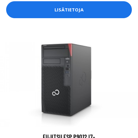
LISÄTIETOJA
FUJITSU ESP P9012 I7-