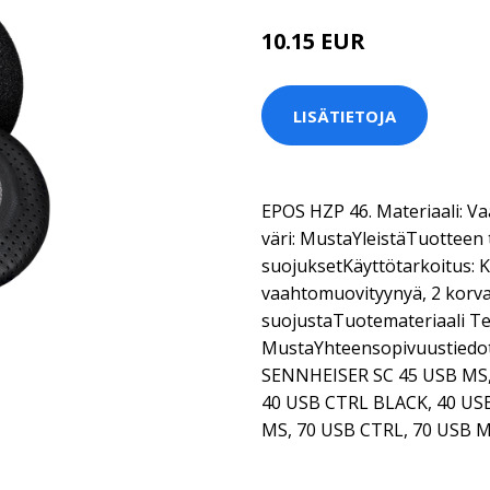
10.15 EUR
LISÄTIETOJA
EPOS HZP 46. Materiaali: V
väri: MustaYleistäTuotteen
suojuksetKäyttötarkoitus: 
vaahtomuovityynyä, 2 korv
suojustaTuotemateriaali T
MustaYhteensopivuustiedotS
SENNHEISER SC 45 USB MS,
40 USB CTRL BLACK, 40 USB
MS, 70 USB CTRL, 70 USB M