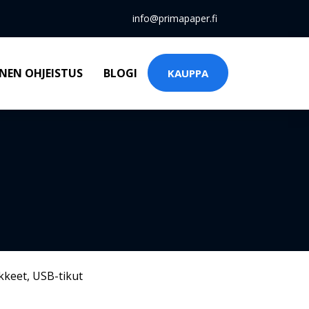
info@primapaper.fi
NEN OHJEISTUS
BLOGI
KAUPPA
kkeet
,
USB-tikut