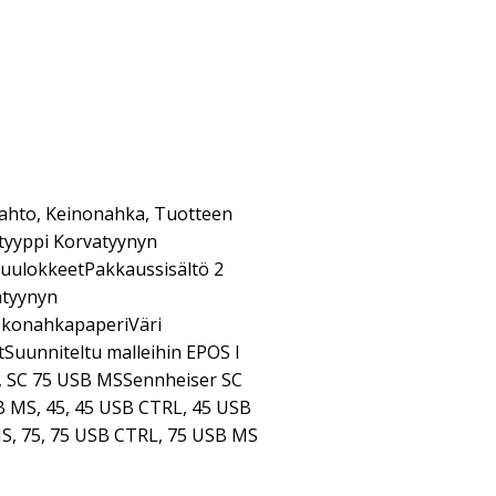
aahto, Keinonahka, Tuotteen
 tyyppi Korvatyynyn
KuulokkeetPakkaussisältö 2
atyynyn
ekonahkapaperiVäri
uunniteltu malleihin EPOS I
 SC 75 USB MSSennheiser SC
 MS, 45, 45 USB CTRL, 45 USB
S, 75, 75 USB CTRL, 75 USB MS