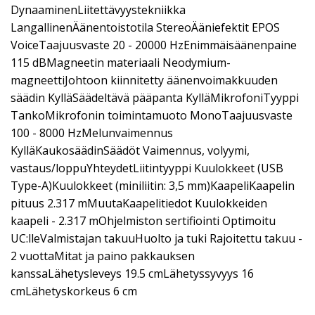
DynaaminenLiitettävyystekniikka
LangallinenÄänentoistotila StereoÄäniefektit EPOS
VoiceTaajuusvaste 20 - 20000 HzEnimmäisäänenpaine
115 dBMagneetin materiaali Neodymium-
magneettiJohtoon kiinnitetty äänenvoimakkuuden
säädin KylläSäädeltävä pääpanta KylläMikrofoniTyyppi
TankoMikrofonin toimintamuoto MonoTaajuusvaste
100 - 8000 HzMelunvaimennus
KylläKaukosäädinSäädöt Vaimennus, volyymi,
vastaus/loppuYhteydetLiitintyyppi Kuulokkeet (USB
Type-A)Kuulokkeet (miniliitin: 3,5 mm)KaapeliKaapelin
pituus 2.317 mMuutaKaapelitiedot Kuulokkeiden
kaapeli - 2.317 mOhjelmiston sertifiointi Optimoitu
UC:lleValmistajan takuuHuolto ja tuki Rajoitettu takuu -
2 vuottaMitat ja paino pakkauksen
kanssaLähetysleveys 19.5 cmLähetyssyvyys 16
cmLähetyskorkeus 6 cm