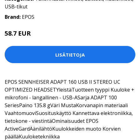
USB-tikut
Brand:
EPOS
58.7 EUR
LISÄTIETOJA
EPOS SENNHEISER ADAPT 160 USB II STEREO UC
OPTIMIZED HEADSETYleistäTuotteen tyyppi Kuuloke +
mikrofoni - langallinen - USB-ASarja ADAPT 100
SeriesPaino 135.8 gVäri MustaKorvanapin materiaali
VaahtomuoviSuosituskäyttö Kannettava elektroniikka,
tietokone - viestintäOminaisuudet EPOS
ActiveGardÄänilähtöKuulokkeiden muoto Korvien
päälläKuuloketekniikka