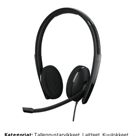
Kategoriat:
Tallennustarvikkeet
,
Laitteet
,
Kuulokkeet
,