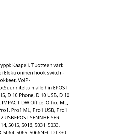
ppi: Kaapeli, Tuotteen väri:
i Elektroninen hook switch -
lokkeet, VoIP-
tSuunniteltu malleihin EPOS I
, D 10 Phone, D 10 USB, D 10
IMPACT DW Office, Office ML,
 Pro1, Pro1 ML, Pro1 USB, Pro1
ro2 USBEPOS I SENNHEISER
4, 5015, 5016, 5031, 5033,
63, 5064, 5065, 5066NEC DT330