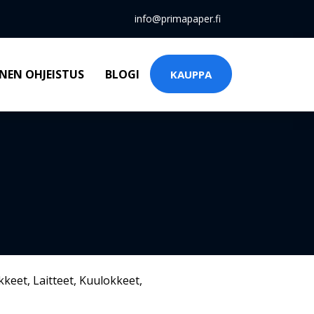
info@primapaper.fi
NEN OHJEISTUS
BLOGI
KAUPPA
kkeet
,
Laitteet
,
Kuulokkeet
,