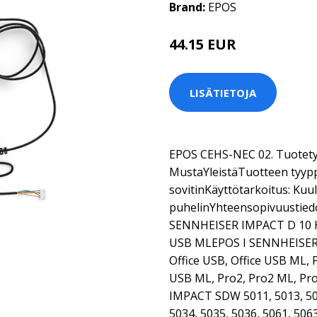
Brand:
EPOS
44.15 EUR
LISÄTIETOJA
EPOS CEHS-NEC 02. Tuotetyy
MustaYleistäTuotteen tyypp
sovitinKäyttötarkoitus: Kuu
puhelinYhteensopivuustiedo
SENNHEISER IMPACT D 10 HS
USB MLEPOS I SENNHEISER 
Office USB, Office USB ML,
USB ML, Pro2, Pro2 ML, P
IMPACT SDW 5011, 5013, 501
5034, 5035, 5036, 5061, 50