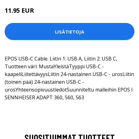
11.95 EUR
LISÄTIETOJA
EPOS USB-C Cable. Liitin 1: USB A, Liitin 2: USB C,
Tuotteen väri: MustaYleistäTyyppi USB-C -
kaapeliLiitettävyysLiitin 24-nastainen USB-C - urosLiitin
(toinen pää) 24-nastainen USB-C -
urosYhteensopivuustiedotSuunniteltu malleihin EPOS I
SENNHEISER ADAPT 360, 560, 563
SUOSITUIMMAT TUOTTEET