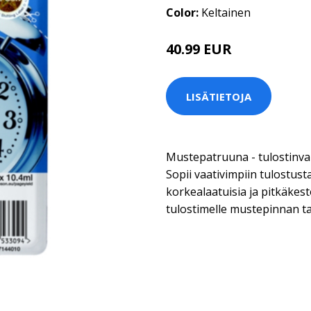
Color:
Keltainen
40.99 EUR
LISÄTIETOJA
Mustepatruuna - tulostinva
Sopii vaativimpiin tulostust
korkealaatuisia ja pitkäkesto
tulostimelle mustepinnan t