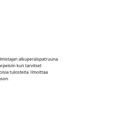
lmistajan alkuperäispatruuna.
arpeisiin kun tarvitset
isia tulosteita. Ilmoittaa
ason.