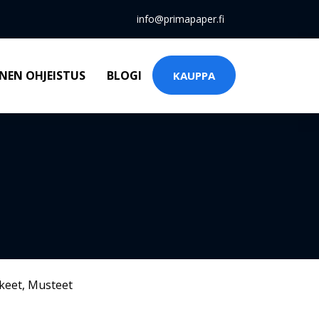
info@primapaper.fi
NEN OHJEISTUS
BLOGI
KAUPPA
keet
,
Musteet