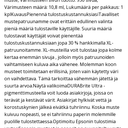
Värimusteen määrä: 10,8 ml, Lukumäärä per pakkaus: 1
kplKuvausPienennä tulostuskustannuksiasiTavalliset
mustepatruunamme ovat erittäin edullinen valinta
pieniä määriä tulostaville käyttäjille. Suuria määriä
tulostavat käyttäjät voivat pienentää
tulostuskustannuksiaan jopa 30 % hankkimalla XL-
patruunoitamme. XL-musteilla voit tulostaa jopa kolme
kertaa enemmän sivuja , jolloin myös patruunoiden
vaihtamiseen kuluva aika vähenee. Molemman koon
musteet toimitetaan erillisinä, joten vain käytetty väri
on vaihdettava. Tämä tarkoittaa vähemmän jätettä ja
suurta arvoa.Näytä valikoimaDURABrite Ultra -
pigmenttimusteella voit luoda asiakirjoja, joissa on
terävät ja kestävät värit. Asiakirjat hylkivät vettä ja
korostuskynien jälkeä eivätkä tuhriinnu. Koska muste
kuivuu nopeasti, se ei tahriinnu paperin molemmille
puolille tulostettaessa.Optimoitu Epsonin tulostimia