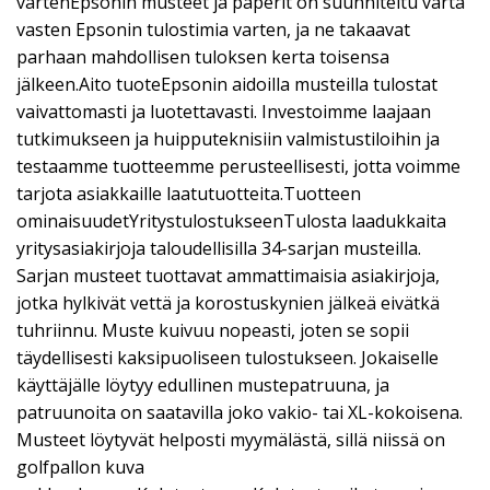
vartenEpsonin musteet ja paperit on suunniteltu varta
vasten Epsonin tulostimia varten, ja ne takaavat
parhaan mahdollisen tuloksen kerta toisensa
jälkeen.Aito tuoteEpsonin aidoilla musteilla tulostat
vaivattomasti ja luotettavasti. Investoimme laajaan
tutkimukseen ja huipputeknisiin valmistustiloihin ja
testaamme tuotteemme perusteellisesti, jotta voimme
tarjota asiakkaille laatutuotteita.Tuotteen
ominaisuudetYritystulostukseenTulosta laadukkaita
yritysasiakirjoja taloudellisilla 34-sarjan musteilla.
Sarjan musteet tuottavat ammattimaisia asiakirjoja,
jotka hylkivät vettä ja korostuskynien jälkeä eivätkä
tuhriinnu. Muste kuivuu nopeasti, joten se sopii
täydellisesti kaksipuoliseen tulostukseen. Jokaiselle
käyttäjälle löytyy edullinen mustepatruuna, ja
patruunoita on saatavilla joko vakio- tai XL-kokoisena.
Musteet löytyvät helposti myymälästä, sillä niissä on
golfpallon kuva