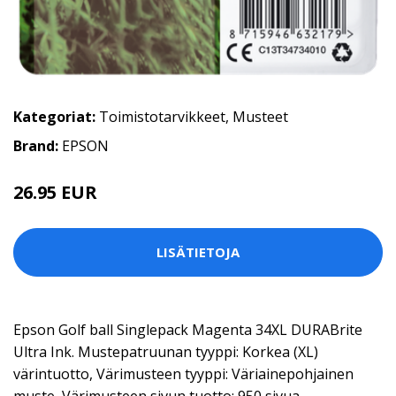
Kategoriat:
Toimistotarvikkeet
,
Musteet
Brand:
EPSON
26.95 EUR
LISÄTIETOJA
Epson Golf ball Singlepack Magenta 34XL DURABrite
Ultra Ink. Mustepatruunan tyyppi: Korkea (XL)
värintuotto, Värimusteen tyyppi: Väriainepohjainen
muste, Värimusteen sivun tuotto: 950 sivua,