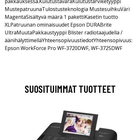
pakkauksessa.KulutustavaraKulutustarviketyyppi
MustepatruunaTulostusteknologia MustesuihkuVäri
MagentaSisältyvä määrä 1 pakettiKasetin tuotto
XLPatruunan ominaisuudet Epson DURABrite
UltraMuutaPakkaustyyppi Blister radiotaajudella /
äänihälyttimelläYhteensopivuustiedotYhteensopivuus:
Epson WorkForce Pro WF-3720DWF, WF-3725DWF
SUOSITUIMMAT TUOTTEET