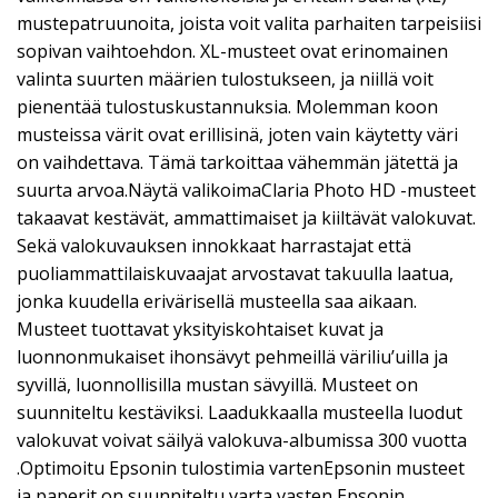
mustepatruunoita, joista voit valita parhaiten tarpeisiisi
sopivan vaihtoehdon. XL-musteet ovat erinomainen
valinta suurten määrien tulostukseen, ja niillä voit
pienentää tulostuskustannuksia. Molemman koon
musteissa värit ovat erillisinä, joten vain käytetty väri
on vaihdettava. Tämä tarkoittaa vähemmän jätettä ja
suurta arvoa.Näytä valikoimaClaria Photo HD -musteet
takaavat kestävät, ammattimaiset ja kiiltävät valokuvat.
Sekä valokuvauksen innokkaat harrastajat että
puoliammattilaiskuvaajat arvostavat takuulla laatua,
jonka kuudella erivärisellä musteella saa aikaan.
Musteet tuottavat yksityiskohtaiset kuvat ja
luonnonmukaiset ihonsävyt pehmeillä väriliu’uilla ja
syvillä, luonnollisilla mustan sävyillä. Musteet on
suunniteltu kestäviksi. Laadukkaalla musteella luodut
valokuvat voivat säilyä valokuva-albumissa 300 vuotta
.Optimoitu Epsonin tulostimia vartenEpsonin musteet
ja paperit on suunniteltu varta vasten Epsonin