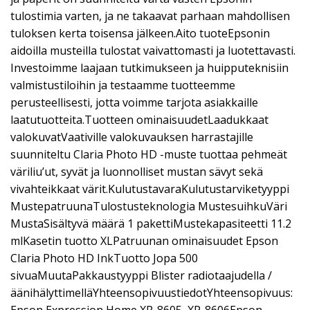
tulostimia varten, ja ne takaavat parhaan mahdollisen
tuloksen kerta toisensa jälkeen.Aito tuoteEpsonin
aidoilla musteilla tulostat vaivattomasti ja luotettavasti.
Investoimme laajaan tutkimukseen ja huipputeknisiin
valmistustiloihin ja testaamme tuotteemme
perusteellisesti, jotta voimme tarjota asiakkaille
laatutuotteita.Tuotteen ominaisuudetLaadukkaat
valokuvatVaativille valokuvauksen harrastajille
suunniteltu Claria Photo HD -muste tuottaa pehmeät
väriliu’ut, syvät ja luonnolliset mustan sävyt sekä
vivahteikkaat värit.KulutustavaraKulutustarviketyyppi
MustepatruunaTulostusteknologia MustesuihkuVäri
MustaSisältyvä määrä 1 pakettiMustekapasiteetti 11.2
mlKasetin tuotto XLPatruunan ominaisuudet Epson
Claria Photo HD InkTuotto Jopa 500
sivuaMuutaPakkaustyyppi Blister radiotaajudella /
äänihälyttimelläYhteensopivuustiedotYhteensopivuus:
Epson Expression Home XP-8605, XP-8606Epson