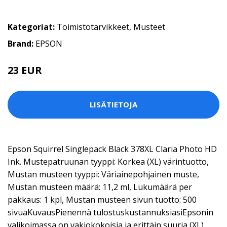
Kategoriat:
Toimistotarvikkeet
,
Musteet
Brand:
EPSON
23 EUR
LISÄTIETOJA
Epson Squirrel Singlepack Black 378XL Claria Photo HD
Ink. Mustepatruunan tyyppi: Korkea (XL) värintuotto,
Mustan musteen tyyppi: Väriainepohjainen muste,
Mustan musteen määrä: 11,2 ml, Lukumäärä per
pakkaus: 1 kpl, Mustan musteen sivun tuotto: 500
sivuaKuvausPienennä tulostuskustannuksiasiEpsonin
valikoimassa on vakiokokoisia ja erittäin suuria (XL)