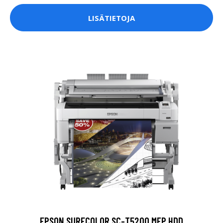
LISÄTIETOJA
EPSON SURECOLOR SC-T5200 MFP HDD