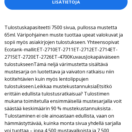
LISÄTIETOJA
Tulostuskapasiteetti 7500 sivua, pullossa mustetta
65ml. Väripohjainen muste tuottaa upeat valokuvat ja
sopii myös asiakirjojen tulostukseen. Yhteensopivat
Ecotank-mallit:ET-2710ET-2711ET-2712ET-2714ET-
2715ET-2720ET-2726ET-4700KuvausJokapäiväiseen
tulostukseenTämä neljä värimustetta sisältävä
mustesarja on luotettava ja vaivaton ratkaisu niin
kotitehtävien kuin myös lentolippujen
tulostukseen.Leikkaa mustekustannuksiaEtsitkö
erittäin edullista tulostusratkaisua? Tulostimen
mukana toimitetulla ensimmäisellä mustesarjalla voit
säästää keskimäärin 90 % mustekustannuksista .
Tulostaminen ei ole ainoastaan edullista, vaan on
hämmästyttävää, kuinka monta sivua yhdellä sarjalla
voi tuottaa – jopa 4 500 mustavalkoista ja 7 500