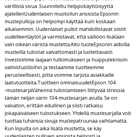
värillistä sivua .Suunniteltu helppokäyttöisyyttä
ajatellenUudenlaisen muotoilun ansiosta Epsonin
mustepulloja on helpompi käyttää kuin koskaan
aikaisemmin. Uudenlaiset pullot mahdollistavat siistit
uudelleentäytöt ja varmistavat, että säiliöön lisätään
vain oikean väristä mustetta.Aito tuoteEpsonin aidoilla
musteilla tulostat vaivattomasti ja luotettavasti.
Investoimme laajaan tutkimukseen ja huipputeknisiin
valmistustiloihin ja testaamme tuotteemme
perusteellisesti, jotta voimme tarjota asiakkaille
laatutuotteita.Tuotteen ominaisuudetEpson 104
‑mustesarjaVähennä tulostamiseen liittyvää stressiä
tämän neljän värin 104-mustesarjan avulla. Se on
vaivaton, erittäin edullinen ja siisti ratkaisu
jokapäiväiseen tulostukseen. Yhdellä mustesarjalla voit
tuottaa tuhansia sivuja mustepatruunaa vaihtamatta.
Kun lopulta on aika lisätä mustetta, se käy
uudenlaisten pullojen ansiosta helposti ja