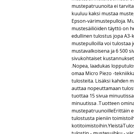
mustepatruunoita ei tarvita
kuuluu kaksi mustaa mustepu
Epson-värimustepulloja. Mu
mustesäiliöiden täyttö on he
edullinen tulostus jopa A3
mustepulloilla voi tulostaa 
mustavalkoisena ja 6 500 siv
sivukohtaiset kustannukse
.Nopea, laadukas lopputul
omaa Micro Piezo -tekniikka
tulosteita. Lisäksi kahden 
auttaa nopeuttamaan tulost
tuottaa 15 sivua minuutissa 
minuutissa .Tuotteen omina
mustepatruunoilleErittäin ed
tulostusta pieniin toimistoih
kotitoimistoihin.YleistäTu
tulostin - mustesuihku - v