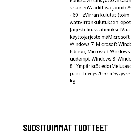
kanssa.VirransyöttöVirtaläh
sisäinenVaadittava jännite
- 60 HzVirran kulutus (toim
wattVirrankulutuksen lepoti
JärjestelmävaatimuksetVaad
käyttöjärjestelmäMicrosoft
Windows 7, Microsoft Wind
Edition, Microsoft Windows 
uudempi, Windows 8, Wind
8.1YmpäristötiedotMelutaso
painoLeveys70.5 cmSyvyys3
kg
SUOSITUIMMAT TUOTTEET