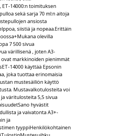
, ET-14000:n toimituksen
lloa sekä sarja 70 ml:n aitoja
stepullojen ansiosta
lppoa, siistiä ja nopeaa.Erittäin
-koossa+Mukana olevilla
jopa 7 500 sivua
ua värillisenä , joten A3-
t ovat markkinoiden pienimmät
osET-14000 käyttää Epsonin
a, joka tuottaa erinomaisia
mustan mustesäiliön käyttö
usta. Mustavalkotulosteita voi
ja väritulosteita 5,5 sivua
isuudetSano hyvästit
ullista ja vaivatonta A3+-
in ja
lostimen tyyppiHenkilökohtainen
äriTulostinMustesuihku