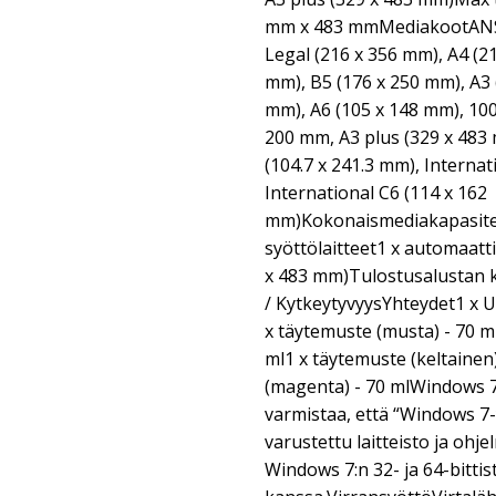
mm x 483 mmMediakootANSI 
Legal (216 x 356 mm), A4 (2
mm), B5 (176 x 250 mm), A3 
mm), A6 (105 x 148 mm), 10
200 mm, A3 plus (329 x 483
(104.7 x 241.3 mm), Internat
International C6 (114 x 162
mm)Kokonaismediakapasite
syöttölaitteet1 x automaatti
x 483 mm)Tulostusalustan k
/ KytkeytyvyysYhteydet1 x 
x täytemuste (musta) - 70 ml
ml1 x täytemuste (keltainen
(magenta) - 70 mlWindows 
varmistaa, että “Windows 7-
varustettu laitteisto ja ohj
Windows 7:n 32- ja 64-bittis