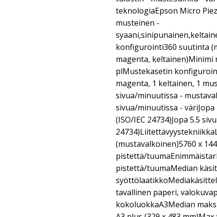
teknologiaEpson Micro Piezo
musteinen -
syaani,sinipunainen,keltai
konfigurointi360 suutinta (m
magenta, keltainen)Minimi
plMustekasetin konfigurointi
magenta, 1 keltainen, 1 m
sivua/minuutissa - mustava
sivua/minuutissa - väriJopa
(ISO/IEC 24734)Jopa 5.5 sivu
24734)Liitettävyystekniikk
(mustavalkoinen)5760 x 14
pistettä/tuumaEnimmäistark
pistettä/tuumaMedian käsit
syöttölaatikkoMediakäsittel
tavallinen paperi, valokuv
kokoluokkaA3Median maksi
A3 plus (329 x 483 mm)Max