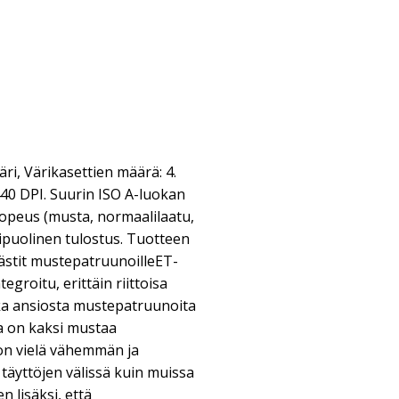
i, Värikasettien määrä: 4.
440 DPI. Suurin ISO A-luokan
opeus (musta, normaalilaatu,
ipuolinen tulostus. Tuotteen
stit mustepatruunoilleET-
egroitu, erittäin riittoisa
nka ansiosta mustepatruunoita
sa on kaksi mustaa
 on vielä vähemmän ja
täyttöjen välissä kuin muissa
 lisäksi, että