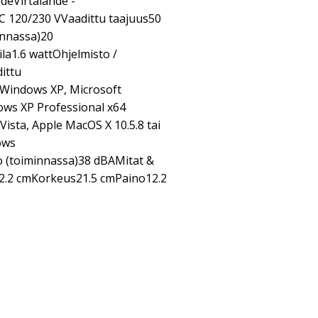
deVirtalähde -
AC 120/230 VVaadittu taajuus50
innassa)20
la1.6 wattOhjelmisto /
ittu
 Windows XP, Microsoft
ows XP Professional x64
Vista, Apple MacOS X 10.5.8 tai
ows
 (toiminnassa)38 dBAMitat &
2.2 cmKorkeus21.5 cmPaino12.2