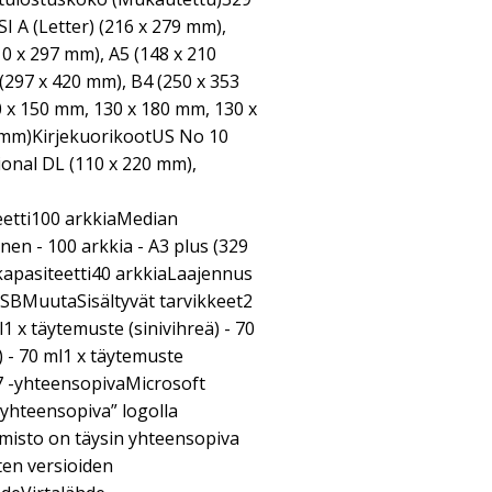
A (Letter) (216 x 279 mm),
10 x 297 mm), A5 (148 x 210
(297 x 420 mm), B4 (250 x 353
0 x 150 mm, 130 x 180 mm, 130 x
 mm)KirjekuorikootUS No 10
ional DL (110 x 220 mm),
etti100 arkkiaMedian
nen - 100 arkkia - A3 plus (329
apasiteetti40 arkkiaLaajennus
USBMuutaSisältyvät tarvikkeet2
1 x täytemuste (sinivihreä) - 70
) - 70 ml1 x täytemuste
7 -yhteensopivaMicrosoft
yhteensopiva” logolla
elmisto on täysin yhteensopiva
ten versioiden