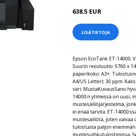
638.5 EUR
LISÄTIETOJA
Epson EcoTank ET-14000. Vär
Suurin resoluutio: 5760 x 1
paperikoko: A3+. Tulostusn
A4/US Letter): 30 ppm. Kaks
väri: MustaKuvausSano hyvä
14000:n ytimessä on uusi, int
mustesäiliöjärjestelmä, jo
ei enää tarvita. ET-14000:s
mustesäiliötä, joten vaivaa
tulostusta paljon enemmän 
mustesuihkutulostimissa. Sen