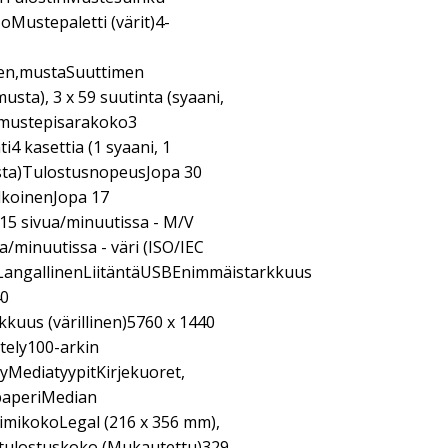
Mustepaletti (värit)4-
nen,mustaSuuttimen
usta), 3 x 59 suutinta (syaani,
 mustepisarakoko3
4 kasettia (1 syaani, 1
usta)TulostusnopeusJopa 30
lkoinenJopa 17
 15 sivua/minuutissa - M/V
a/minuutissa - väri (ISO/IEC
aLangallinenLiitäntäUSBEnimmäistarkkuus
40
kuus (värillinen)5760 x 1440
tely100-arkin
yMediatyypitKirjekuoret,
apaperiMedian
mikokoLegal (216 x 356 mm),
 tulostuskoko (Mukautettu)329