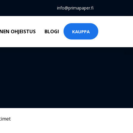
info@primapaper.fi
NEN OHJEISTUS
BLOGI
KAUPPA
timet