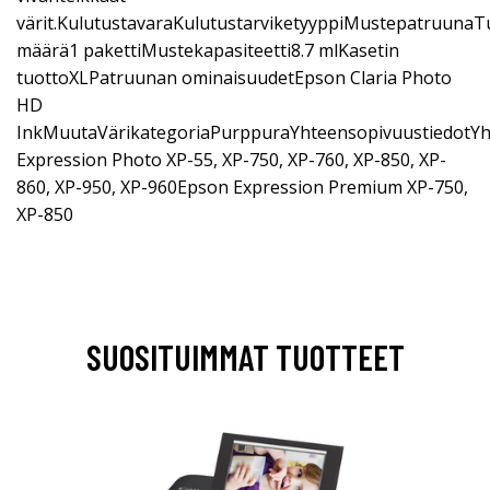
värit.KulutustavaraKulutustarviketyyppiMustepatruuna
määrä1 pakettiMustekapasiteetti8.7 mlKasetin
tuottoXLPatruunan ominaisuudetEpson Claria Photo
HD
InkMuutaVärikategoriaPurppuraYhteensopivuustiedotY
Expression Photo XP-55, XP-750, XP-760, XP-850, XP-
860, XP-950, XP-960Epson Expression Premium XP-750,
XP-850
SUOSITUIMMAT TUOTTEET