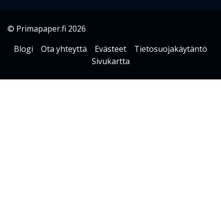
© Primapaper.fi 2026
Blogi
Ota yhteyttä
Evästeet
Tietosuojakäytäntö
Sivukartta