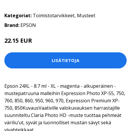
Kategoriat:
Toimistotarvikkeet
,
Musteet
Brand:
EPSON
22.15 EUR
LISÄTIETOJA
Epson 24XL - 8.7 ml - XL - magenta - alkuperäinen -
mustepatruuna malleihin Expression Photo XP-55, 750,
760, 850, 860, 950, 960, 970, Expression Premium XP-
750, 850KuvausVaativille valokuvauksen harrastajille
suunniteltu Claria Photo HD -muste tuottaa pehmeät
väriliu’ut, syvät ja luonnolliset mustan sävyt sekä
vivahteikkaat