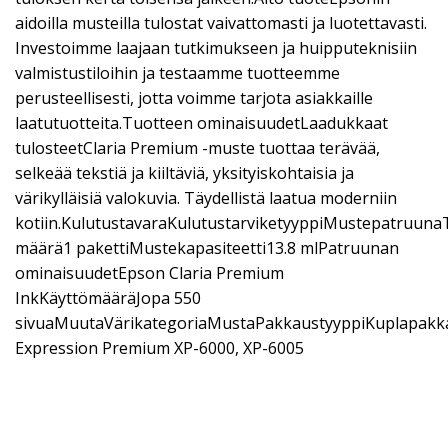
aidoilla musteilla tulostat vaivattomasti ja luotettavasti.
Investoimme laajaan tutkimukseen ja huipputeknisiin
valmistustiloihin ja testaamme tuotteemme
perusteellisesti, jotta voimme tarjota asiakkaille
laatutuotteita.Tuotteen ominaisuudetLaadukkaat
tulosteetClaria Premium -muste tuottaa terävää,
selkeää tekstiä ja kiiltäviä, yksityiskohtaisia ja
värikylläisiä valokuvia. Täydellistä laatua moderniin
kotiin.KulutustavaraKulutustarviketyyppiMustepatruun
määrä1 pakettiMustekapasiteetti13.8 mlPatruunan
ominaisuudetEpson Claria Premium
InkKäyttömääräJopa 550
sivuaMuutaVärikategoriaMustaPakkaustyyppiKuplapakk
Expression Premium XP-6000, XP-6005