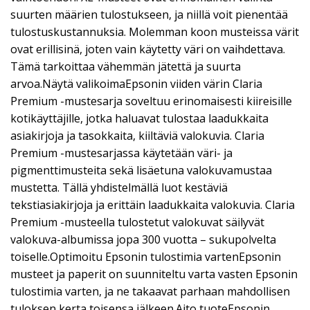
suurten määrien tulostukseen, ja niillä voit pienentää
tulostuskustannuksia. Molemman koon musteissa värit
ovat erillisinä, joten vain käytetty väri on vaihdettava.
Tämä tarkoittaa vähemmän jätettä ja suurta
arvoa.Näytä valikoimaEpsonin viiden värin Claria
Premium -mustesarja soveltuu erinomaisesti kiireisille
kotikäyttäjille, jotka haluavat tulostaa laadukkaita
asiakirjoja ja tasokkaita, kiiltäviä valokuvia. Claria
Premium -mustesarjassa käytetään väri- ja
pigmenttimusteita sekä lisäetuna valokuvamustaa
mustetta. Tällä yhdistelmällä luot kestäviä
tekstiasiakirjoja ja erittäin laadukkaita valokuvia. Claria
Premium -musteella tulostetut valokuvat säilyvät
valokuva-albumissa jopa 300 vuotta – sukupolvelta
toiselle.Optimoitu Epsonin tulostimia vartenEpsonin
musteet ja paperit on suunniteltu varta vasten Epsonin
tulostimia varten, ja ne takaavat parhaan mahdollisen
tuloksen kerta toisensa jälkeen.Aito tuoteEpsonin