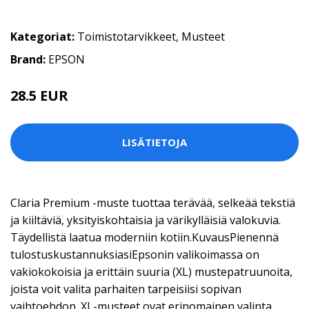
Kategoriat:
Toimistotarvikkeet
,
Musteet
Brand:
EPSON
28.5 EUR
LISÄTIETOJA
Claria Premium -muste tuottaa terävää, selkeää tekstiä
ja kiiltäviä, yksityiskohtaisia ja värikylläisiä valokuvia.
Täydellistä laatua moderniin kotiin.KuvausPienennä
tulostuskustannuksiasiEpsonin valikoimassa on
vakiokokoisia ja erittäin suuria (XL) mustepatruunoita,
joista voit valita parhaiten tarpeisiisi sopivan
vaihtoehdon. XL-musteet ovat erinomainen valinta