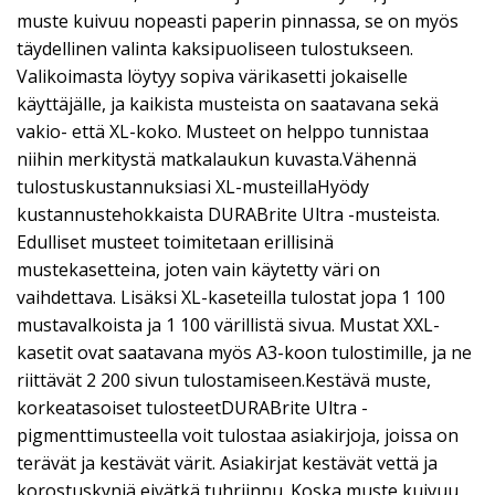
muste kuivuu nopeasti paperin pinnassa, se on myös
täydellinen valinta kaksipuoliseen tulostukseen.
Valikoimasta löytyy sopiva värikasetti jokaiselle
käyttäjälle, ja kaikista musteista on saatavana sekä
vakio- että XL-koko. Musteet on helppo tunnistaa
niihin merkitystä matkalaukun kuvasta.Vähennä
tulostuskustannuksiasi XL-musteillaHyödy
kustannustehokkaista DURABrite Ultra -musteista.
Edulliset musteet toimitetaan erillisinä
mustekasetteina, joten vain käytetty väri on
vaihdettava. Lisäksi XL-kaseteilla tulostat jopa 1 100
mustavalkoista ja 1 100 värillistä sivua. Mustat XXL-
kasetit ovat saatavana myös A3-koon tulostimille, ja ne
riittävät 2 200 sivun tulostamiseen.Kestävä muste,
korkeatasoiset tulosteetDURABrite Ultra -
pigmenttimusteella voit tulostaa asiakirjoja, joissa on
terävät ja kestävät värit. Asiakirjat kestävät vettä ja
korostuskyniä eivätkä tuhriinnu. Koska muste kuivuu