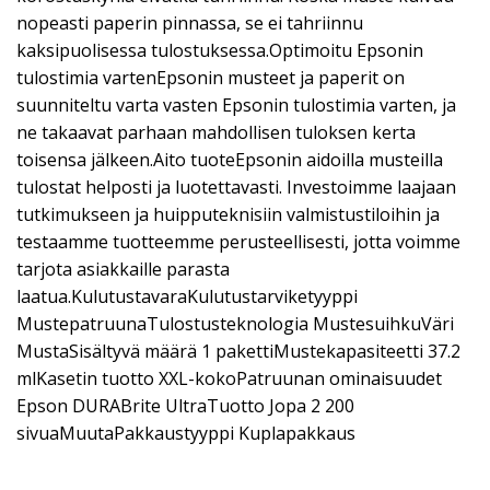
nopeasti paperin pinnassa, se ei tahriinnu
kaksipuolisessa tulostuksessa.Optimoitu Epsonin
tulostimia vartenEpsonin musteet ja paperit on
suunniteltu varta vasten Epsonin tulostimia varten, ja
ne takaavat parhaan mahdollisen tuloksen kerta
toisensa jälkeen.Aito tuoteEpsonin aidoilla musteilla
tulostat helposti ja luotettavasti. Investoimme laajaan
tutkimukseen ja huipputeknisiin valmistustiloihin ja
testaamme tuotteemme perusteellisesti, jotta voimme
tarjota asiakkaille parasta
laatua.KulutustavaraKulutustarviketyyppi
MustepatruunaTulostusteknologia MustesuihkuVäri
MustaSisältyvä määrä 1 pakettiMustekapasiteetti 37.2
mlKasetin tuotto XXL-kokoPatruunan ominaisuudet
Epson DURABrite UltraTuotto Jopa 2 200
sivuaMuutaPakkaustyyppi Kuplapakkaus