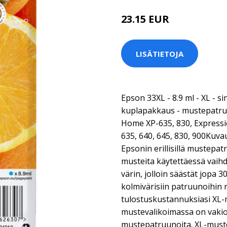
23.15 EUR
LISÄTIETOJA
Epson 33XL - 8.9 ml - XL - si
kuplapakkaus - mustepatru
Home XP-635, 830, Expressi
635, 640, 645, 830, 900Kuv
Epsonin erillisillä mustepatr
musteita käytettäessä vaih
värin, jolloin säästät jopa 3
kolmivärisiin patruunoihi
tulostuskustannuksiasi XL
mustevalikoimassa on vakiok
mustepatruunoita. XL-muste