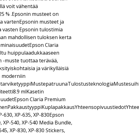
llä voit vähentää
25 % .Epsonin musteet on
ia vartenEpsonin musteet ja
a vasten Epsonin tulostimia
aan mahdollisen tuloksen kerta
ominaisuudetEpson Claria
ltu huippulaadukkaaseen
 -muste tuottaa terävää,
ksityiskohtaisia ja värikylläisiä
a moderniin
starviketyyppiMustepatruunaTulostusteknologiaMustesuihk
eetti8.9 mlKasetin
suudetEpson Claria Premium
inenPakkaustyyppiKuplapakkausYhteensopivuustiedotYhte
P-630, XP-635, XP-830Epson
 XP-540, XP-540 Media Bundle,
645, XP-830, XP-830 Stickers,