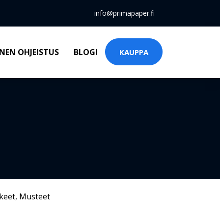
info@primapaper.fi
NEN OHJEISTUS
BLOGI
KAUPPA
keet
,
Musteet