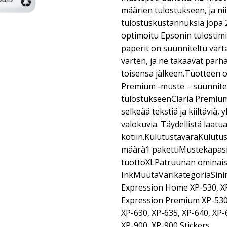
määrien tulostukseen, ja nii
tulostuskustannuksia jopa 
optimoitu Epsonin tulostim
paperit on suunniteltu vart
varten, ja ne takaavat parh
toisensa jälkeen.Tuotteen 
Premium -muste – suunnite
tulostukseenClaria Premium
selkeää tekstiä ja kiiltäviä, y
valokuvia. Täydellistä laatu
kotiin.KulutustavaraKulutu
määrä1 pakettiMustekapasit
tuottoXLPatruunan ominai
InkMuutaVärikategoriaSin
Expression Home XP-530, X
Expression Premium XP-530,
XP-630, XP-635, XP-640, XP-
XP-900, XP-900 Stickers