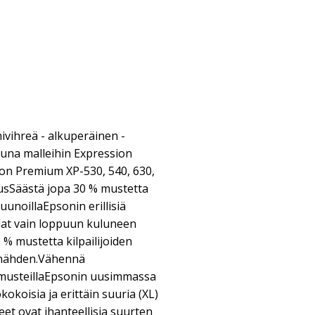
nivihreä - alkuperäinen -
una malleihin Expression
on Premium XP-530, 540, 630,
ausSäästä jopa 30 % mustetta
uunoillaEpsonin erillisiä
dat vain loppuun kuluneen
0 % mustetta kilpailijoiden
n nähden.Vähennä
-musteillaEpsonin uusimmassa
okoisia ja erittäin suuria (XL)
et ovat ihanteellisia suurten