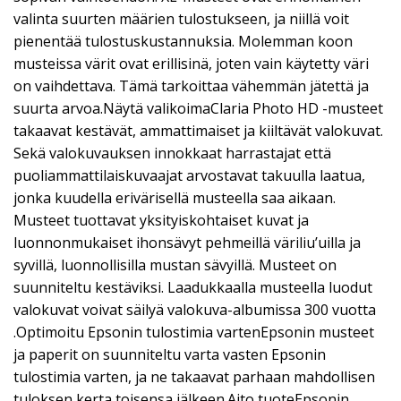
valinta suurten määrien tulostukseen, ja niillä voit
pienentää tulostuskustannuksia. Molemman koon
musteissa värit ovat erillisinä, joten vain käytetty väri
on vaihdettava. Tämä tarkoittaa vähemmän jätettä ja
suurta arvoa.Näytä valikoimaClaria Photo HD -musteet
takaavat kestävät, ammattimaiset ja kiiltävät valokuvat.
Sekä valokuvauksen innokkaat harrastajat että
puoliammattilaiskuvaajat arvostavat takuulla laatua,
jonka kuudella erivärisellä musteella saa aikaan.
Musteet tuottavat yksityiskohtaiset kuvat ja
luonnonmukaiset ihonsävyt pehmeillä väriliu’uilla ja
syvillä, luonnollisilla mustan sävyillä. Musteet on
suunniteltu kestäviksi. Laadukkaalla musteella luodut
valokuvat voivat säilyä valokuva-albumissa 300 vuotta
.Optimoitu Epsonin tulostimia vartenEpsonin musteet
ja paperit on suunniteltu varta vasten Epsonin
tulostimia varten, ja ne takaavat parhaan mahdollisen
tuloksen kerta toisensa jälkeen.Aito tuoteEpsonin