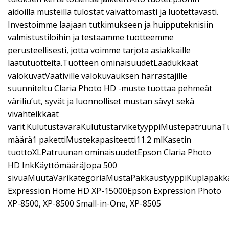
aidoilla musteilla tulostat vaivattomasti ja luotettavasti.
Investoimme laajaan tutkimukseen ja huipputeknisiin
valmistustiloihin ja testaamme tuotteemme
perusteellisesti, jotta voimme tarjota asiakkaille
laatutuotteita.Tuotteen ominaisuudetLaadukkaat
valokuvatVaativille valokuvauksen harrastajille
suunniteltu Claria Photo HD -muste tuottaa pehmeät
väriliu’ut, syvät ja luonnolliset mustan sävyt sekä
vivahteikkaat
värit.KulutustavaraKulutustarviketyyppiMustepatruunaT
määrä1 pakettiMustekapasiteetti11.2 mlKasetin
tuottoXLPatruunan ominaisuudetEpson Claria Photo
HD InkKäyttömääräJopa 500
sivuaMuutaVärikategoriaMustaPakkaustyyppiKuplapakk
Expression Home HD XP-15000Epson Expression Photo
XP-8500, XP-8500 Small-in-One, XP-8505