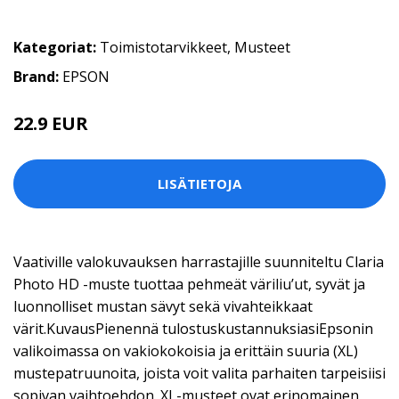
Kategoriat:
Toimistotarvikkeet
,
Musteet
Brand:
EPSON
22.9 EUR
LISÄTIETOJA
Vaativille valokuvauksen harrastajille suunniteltu Claria
Photo HD -muste tuottaa pehmeät väriliu’ut, syvät ja
luonnolliset mustan sävyt sekä vivahteikkaat
värit.KuvausPienennä tulostuskustannuksiasiEpsonin
valikoimassa on vakiokokoisia ja erittäin suuria (XL)
mustepatruunoita, joista voit valita parhaiten tarpeisiisi
sopivan vaihtoehdon. XL-musteet ovat erinomainen