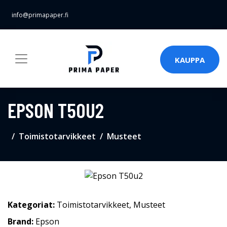
info@primapaper.fi
KAUPPA
EPSON T50U2
Toimistotarvikkeet
Musteet
Kategoriat:
Toimistotarvikkeet
,
Musteet
Brand:
Epson