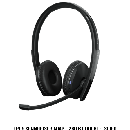
EPOS SENNHEISER ADAPT 260 BT DOUBLE-SIDED