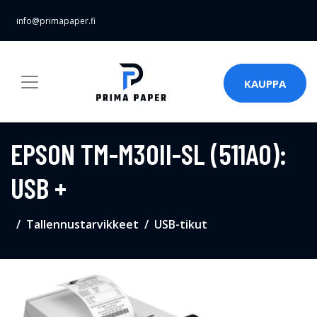
info@primapaper.fi
KAUPPA
EPSON TM-M30II-SL (511A0):
USB +
Tallennustarvikkeet
USB-tikut