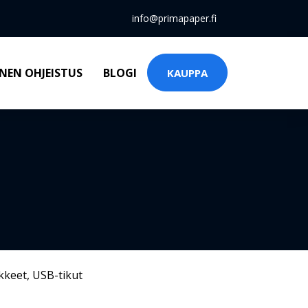
info@primapaper.fi
NEN OHJEISTUS
BLOGI
KAUPPA
kkeet
,
USB-tikut