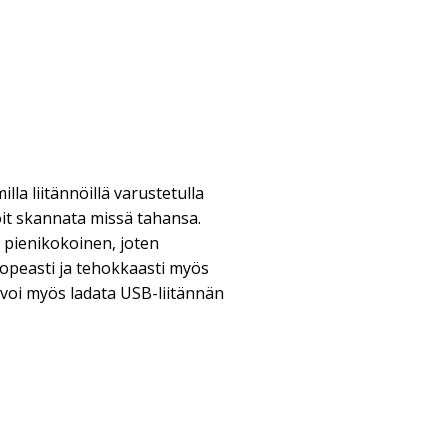
illa liitännöillä varustetulla
oit skannata missä tahansa.
 pienikokoinen, joten
opeasti ja tehokkaasti myös
n voi myös ladata USB-liitännän