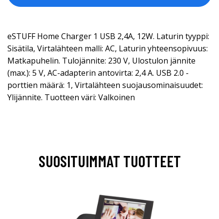
eSTUFF Home Charger 1 USB 2,4A, 12W. Laturin tyyppi:
Sisätila, Virtalähteen malli: AC, Laturin yhteensopivuus:
Matkapuhelin. Tulojännite: 230 V, Ulostulon jännite
(max.): 5 V, AC-adapterin antovirta: 2,4 A. USB 2.0 -
porttien määrä: 1, Virtalähteen suojausominaisuudet:
Ylijännite. Tuotteen väri: Valkoinen
SUOSITUIMMAT TUOTTEET