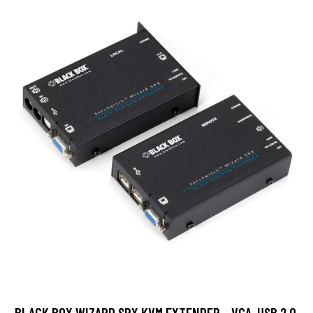
BLACK BOX WIZARD SRX KVM EXTENDER - VGA, USB 2.0,