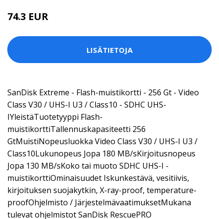
74.3 EUR
LISÄTIETOJA
SanDisk Extreme - Flash-muistikortti - 256 Gt - Video
Class V30 / UHS-I U3 / Class10 - SDHC UHS-
IYleistäTuotetyyppi Flash-
muistikorttiTallennuskapasiteetti 256
GtMuistiNopeusluokka Video Class V30 / UHS-I U3 /
Class10Lukunopeus Jopa 180 MB/sKirjoitusnopeus
Jopa 130 MB/sKoko tai muoto SDHC UHS-I -
muistikorttiOminaisuudet Iskunkestävä, vesitiivis,
kirjoituksen suojakytkin, X-ray-proof, temperature-
proofOhjelmisto / JärjestelmävaatimuksetMukana
tulevat ohjelmistot SanDisk RescuePRO