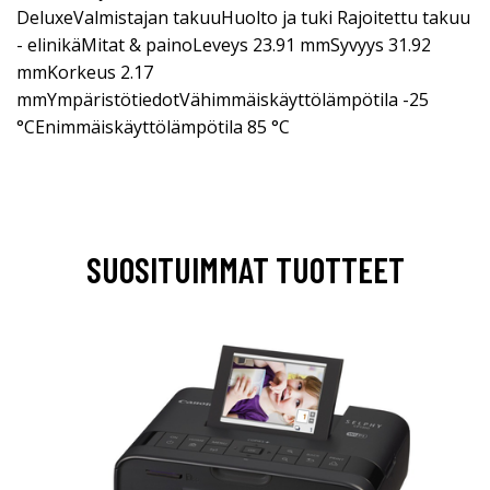
DeluxeValmistajan takuuHuolto ja tuki Rajoitettu takuu
- elinikäMitat & painoLeveys 23.91 mmSyvyys 31.92
mmKorkeus 2.17
mmYmpäristötiedotVähimmäiskäyttölämpötila -25
°CEnimmäiskäyttölämpötila 85 °C
SUOSITUIMMAT TUOTTEET