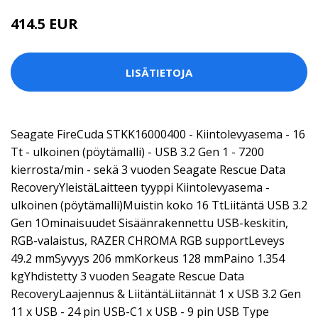
414.5 EUR
LISÄTIETOJA
Seagate FireCuda STKK16000400 - Kiintolevyasema - 16
Tt - ulkoinen (pöytämalli) - USB 3.2 Gen 1 - 7200
kierrosta/min - sekä 3 vuoden Seagate Rescue Data
RecoveryYleistäLaitteen tyyppi Kiintolevyasema -
ulkoinen (pöytämalli)Muistin koko 16 TtLiitäntä USB 3.2
Gen 1Ominaisuudet Sisäänrakennettu USB-keskitin,
RGB-valaistus, RAZER CHROMA RGB supportLeveys
49.2 mmSyvyys 206 mmKorkeus 128 mmPaino 1.354
kgYhdistetty 3 vuoden Seagate Rescue Data
RecoveryLaajennus & LiitäntäLiitännät 1 x USB 3.2 Gen
11 x USB - 24 pin USB-C1 x USB - 9 pin USB Type