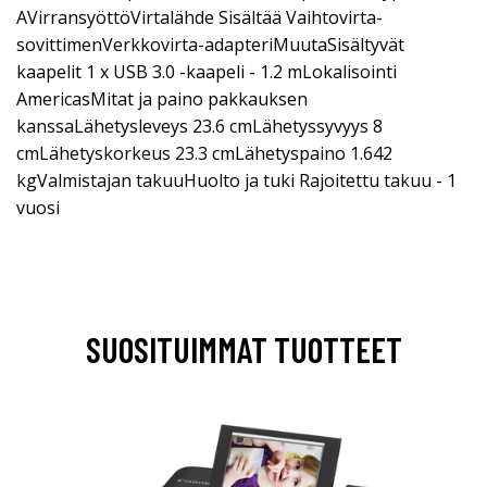
AVirransyöttöVirtalähde Sisältää Vaihtovirta-
sovittimenVerkkovirta-adapteriMuutaSisältyvät
kaapelit 1 x USB 3.0 -kaapeli - 1.2 mLokalisointi
AmericasMitat ja paino pakkauksen
kanssaLähetysleveys 23.6 cmLähetyssyvyys 8
cmLähetyskorkeus 23.3 cmLähetyspaino 1.642
kgValmistajan takuuHuolto ja tuki Rajoitettu takuu - 1
vuosi
SUOSITUIMMAT TUOTTEET