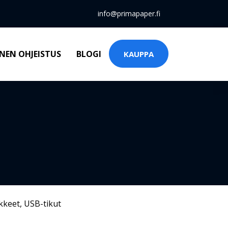
info@primapaper.fi
NEN OHJEISTUS
BLOGI
KAUPPA
kkeet
,
USB-tikut