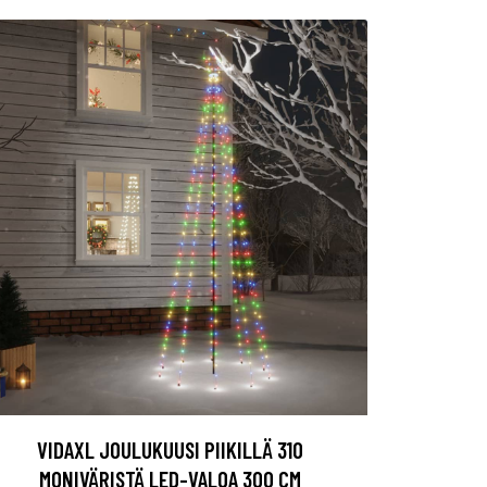
VIDAXL JOULUKUUSI PIIKILLÄ 310
MONIVÄRISTÄ LED-VALOA 300 CM