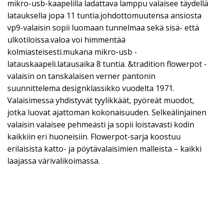
mikro-usb-kaapelilla ladattava lamppu valaisee täydellä
latauksella jopa 11 tuntia.johdottomuutensa ansiosta
vp9-valaisin sopii luomaan tunnelmaa sekä sisä- että
ulkotiloissa.valoa voi himmentää
kolmiasteisesti.mukana mikro-usb -
latauskaapeli.latausaika 8 tuntia. &tradition flowerpot -
valaisin on tanskalaisen verner pantonin
suunnittelema designklassikko vuodelta 1971.
Valaisimessa yhdistyvät tyylikkäät, pyöreät muodot,
jotka luovat ajattoman kokonaisuuden. Selkeälinjainen
valaisin valaisee pehmeästi ja sopii loistavasti kodin
kaikkiin eri huoneisiin. Flowerpot-sarja koostuu
erilaisista katto- ja pöytävalaisimien malleista – kaikki
laajassa värivalikoimassa.