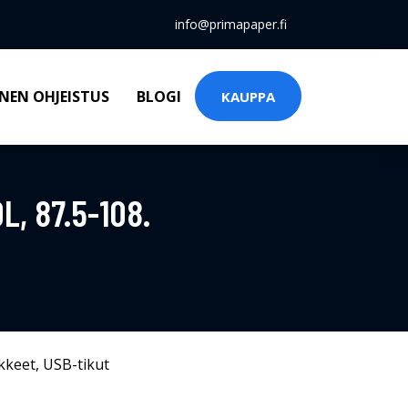
info@primapaper.fi
NEN OHJEISTUS
BLOGI
KAUPPA
, 87.5-108.
kkeet
,
USB-tikut