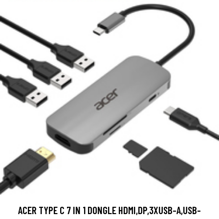
ACER TYPE C 7 IN 1 DONGLE HDMI,DP,3XUSB-A,USB-