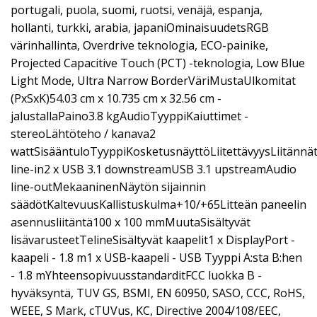
portugali, puola, suomi, ruotsi, venäjä, espanja,
hollanti, turkki, arabia, japaniOminaisuudetsRGB
värinhallinta, Overdrive teknologia, ECO-painike,
Projected Capacitive Touch (PCT) -teknologia, Low Blue
Light Mode, Ultra Narrow BorderVäriMustaUlkomitat
(PxSxK)54.03 cm x 10.735 cm x 32.56 cm -
jalustallaPaino3.8 kgAudioTyyppiKaiuttimet -
stereoLähtöteho / kanava2
wattSisääntuloTyyppiKosketusnäyttöLiitettävyysLiitän
line-in2 x USB 3.1 downstreamUSB 3.1 upstreamAudio
line-outMekaaninenNäytön sijainnin
säädötKaltevuusKallistuskulma+10/+65Litteän paneelin
asennusliitäntä100 x 100 mmMuutaSisältyvät
lisävarusteetTelineSisältyvät kaapelit1 x DisplayPort -
kaapeli - 1.8 m1 x USB-kaapeli - USB Tyyppi A:sta B:hen
- 1.8 mYhteensopivuusstandarditFCC luokka B -
hyväksyntä, TUV GS, BSMI, EN 60950, SASO, CCC, RoHS,
WEEE, S Mark, cTUVus, KC, Directive 2004/108/EEC,