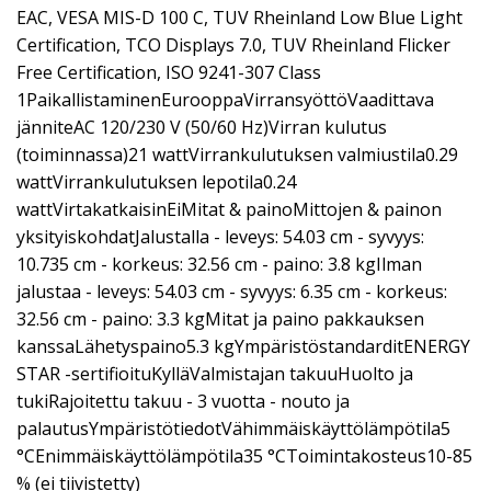
EAC, VESA MIS-D 100 C, TUV Rheinland Low Blue Light
Certification, TCO Displays 7.0, TUV Rheinland Flicker
Free Certification, ISO 9241-307 Class
1PaikallistaminenEurooppaVirransyöttöVaadittava
jänniteAC 120/230 V (50/60 Hz)Virran kulutus
(toiminnassa)21 wattVirrankulutuksen valmiustila0.29
wattVirrankulutuksen lepotila0.24
wattVirtakatkaisinEiMitat & painoMittojen & painon
yksityiskohdatJalustalla - leveys: 54.03 cm - syvyys:
10.735 cm - korkeus: 32.56 cm - paino: 3.8 kgIlman
jalustaa - leveys: 54.03 cm - syvyys: 6.35 cm - korkeus:
32.56 cm - paino: 3.3 kgMitat ja paino pakkauksen
kanssaLähetyspaino5.3 kgYmpäristöstandarditENERGY
STAR -sertifioituKylläValmistajan takuuHuolto ja
tukiRajoitettu takuu - 3 vuotta - nouto ja
palautusYmpäristötiedotVähimmäiskäyttölämpötila5
°CEnimmäiskäyttölämpötila35 °CToimintakosteus10-85
% (ei tiivistetty)