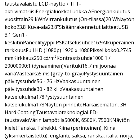
taustavalaistu LCD-näyttö / TFT-
aktiivimatriisiEnergialuokkaLuokka AEnergiankulutus
vuosittain29 kWhVirrankulutus (On-tilassa)20 WNäytön
koko23.8"Kuva-ala23.8"Sisäänrakennetut laitteetUSB
3.1 Gen1 -
keskitinPaneelityyppiIPSKatselusuhde16:9Alkuperäinen
tarkkuusFull HD (1080p) 1920 x 1080Pikselikoko0.2745
mmKirkkaus250 cd/m²Kontrastisuhde1000:1 /
20000000:1 (dynaaminen)Värituki16,7 miljoonaa
väriäVasteaika5 ms (gray-to-gray)Pystysuuntainen
päivityssuhde56 - 76 HzVaakasuuntainen
päivityssuhde30 - 82 kHzVaakasuuntainen
katselukulma178Pystysuuntainen
katselukulma178Näytön pinnoiteHäikäisemätön, 3H
Hard CoatingTaustavaloteknologiaLED-
taustavaloVärin lämpötila5000K, 6500K, 7500KNäytön
kieletTanska, Tshekki, Kiina (perinteinen), Kiina
(yksinkertaistettu), englanti, saksa, ranska, italia, norja,