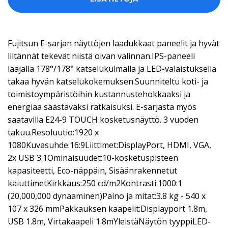
Fujitsun E-sarjan näyttöjen laadukkaat paneelit ja hyvät
liitännät tekevät niistä oivan valinnan.IPS-paneeli
laajalla 178°/178° katselukulmalla ja LED-valaistuksella
takaa hyvän katselukokemuksen.Suunniteltu koti- ja
toimistoympäristöihin kustannustehokkaaksi ja
energiaa säästäväksi ratkaisuksi. E-sarjasta myös
saatavilla E24-9 TOUCH kosketusnäyttö. 3 vuoden
takuu.Resoluutio:1920 x
1080Kuvasuhde:16:9Liittimet:DisplayPort, HDMI, VGA,
2x USB 3.1Ominaisuudet:10-kosketuspisteen
kapasiteetti, Eco-näppäin, Sisäänrakennetut
kaiuttimetKirkkaus:250 cd/m2Kontrasti:1000:1
(20,000,000 dynaaminen)Paino ja mitat:3.8 kg - 540 x
107 x 326 mmPakkauksen kaapelit:Displayport 1.8m,
USB 1.8m, Virtakaapeli 1.8mYleistäNäytön tyyppiLED-