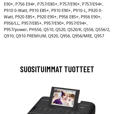
E90+, P756 E94+, P757/E85+, P757/E90+, P757/E94+,
P910 0-Watt, P910 E85+, P910 E90+, P910-L, P920 0-
Watt, P920 E85+, P920 E90+, P956 E85+, P956 E90+,
P956/LL, P957/E85+, P957/E90+, P957/E94+,
P957/power, PH556, Q510, Q520, Q520/K, Q556, Q556/2,
Q910, Q910 PREMIUM, Q920, Q956, Q956/MRE, Q957
SUOSITUIMMAT TUOTTEET