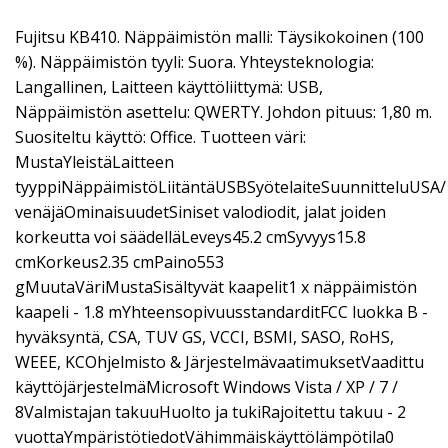
Fujitsu KB410. Näppäimistön malli: Täysikokoinen (100
%). Näppäimistön tyyli: Suora. Yhteysteknologia:
Langallinen, Laitteen käyttöliittymä: USB,
Näppäimistön asettelu: QWERTY. Johdon pituus: 1,80 m.
Suositeltu käyttö: Office. Tuotteen väri:
MustaYleistäLaitteen
tyyppiNäppäimistöLiitäntäUSBSyötelaiteSuunnitteluUSA/
venäjäOminaisuudetSiniset valodiodit, jalat joiden
korkeutta voi säädelläLeveys45.2 cmSyvyys15.8
cmKorkeus2.35 cmPaino553
gMuutaVäriMustaSisältyvät kaapelit1 x näppäimistön
kaapeli - 1.8 mYhteensopivuusstandarditFCC luokka B -
hyväksyntä, CSA, TUV GS, VCCI, BSMI, SASO, RoHS,
WEEE, KCOhjelmisto & JärjestelmävaatimuksetVaadittu
käyttöjärjestelmäMicrosoft Windows Vista / XP / 7 /
8Valmistajan takuuHuolto ja tukiRajoitettu takuu - 2
vuottaYmpäristötiedotVähimmäiskäyttölämpötila0