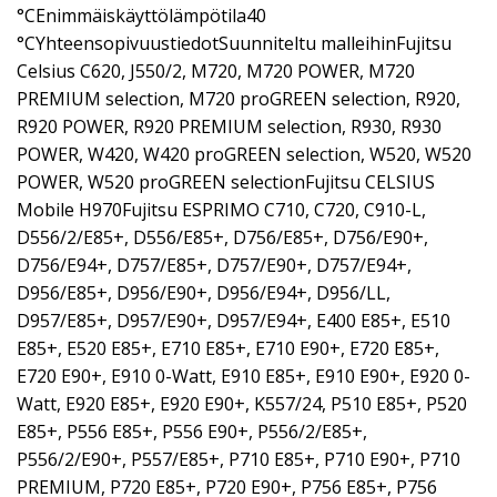
°CEnimmäiskäyttölämpötila40
°CYhteensopivuustiedotSuunniteltu malleihinFujitsu
Celsius C620, J550/2, M720, M720 POWER, M720
PREMIUM selection, M720 proGREEN selection, R920,
R920 POWER, R920 PREMIUM selection, R930, R930
POWER, W420, W420 proGREEN selection, W520, W520
POWER, W520 proGREEN selectionFujitsu CELSIUS
Mobile H970Fujitsu ESPRIMO C710, C720, C910-L,
D556/2/E85+, D556/E85+, D756/E85+, D756/E90+,
D756/E94+, D757/E85+, D757/E90+, D757/E94+,
D956/E85+, D956/E90+, D956/E94+, D956/LL,
D957/E85+, D957/E90+, D957/E94+, E400 E85+, E510
E85+, E520 E85+, E710 E85+, E710 E90+, E720 E85+,
E720 E90+, E910 0-Watt, E910 E85+, E910 E90+, E920 0-
Watt, E920 E85+, E920 E90+, K557/24, P510 E85+, P520
E85+, P556 E85+, P556 E90+, P556/2/E85+,
P556/2/E90+, P557/E85+, P710 E85+, P710 E90+, P710
PREMIUM, P720 E85+, P720 E90+, P756 E85+, P756